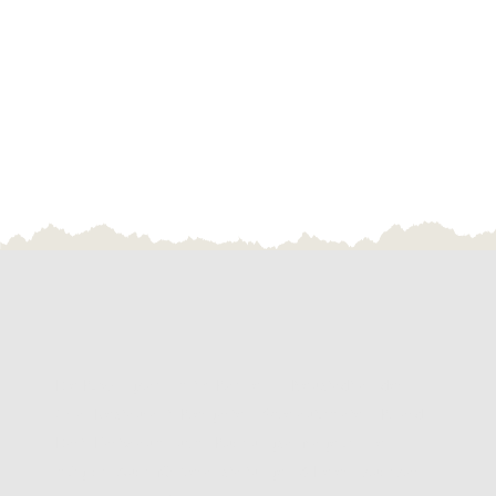
Die Bowlingbahn mit 4 Bahnen in Neustadt an der
Orla, Restaurant, Biergarten, Spielautomaten, Billard,
Dart, Partyraum, uvm. Buchungsanfrage online
möglich. Auch für Veranstaltungen & Feiern buchbar,